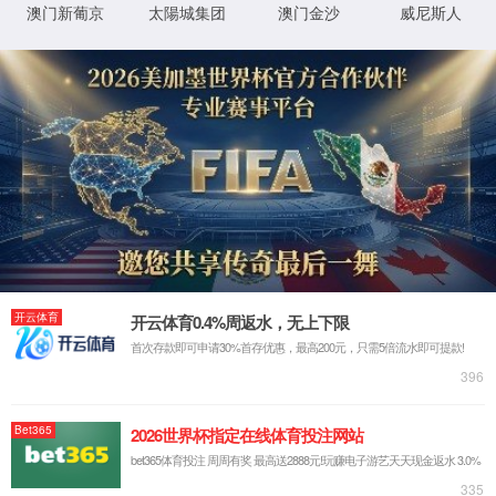
首页
/
人才培养
/ 详情
本科生教育
本科生教育
研究生教育
2026年度金沙js1005线路本科生
继续教育
2026年度金沙js1005线路本科
招生与就业
2026年度金沙js1005线路本科生
2026年度金沙js1005线路本科生